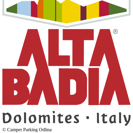
©
Camper Parking
Odlina