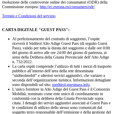
risoluzione delle controversie online dei consumatori (ODR) della
Commissione europea:
http://ec.europa.eu/consumers/odr/
Termini e Condizioni del servizio
CARTA DIGITALE "GUEST PASS":
Al perfezionamento del contratto di soggiorno, l’ospite
riceverà il Südtirol Alto Adige Guest Pass (di seguito Guest
Pass), valido per tutta la durata del soggiorno e dalle ore 0:00
del giorno di arrivo alle ore 24:00 del giorno di partenza, ai
sensi della Delibera della Giunta Provinciale dell’Alto Adige
n. 732/2022.
La carta ospiti comprende l’utilizzo di tutti i mezzi di trasporto
pubblico all’interno dell’area della rete denominata
“südtirolmobil” e ulteriori servizi aggiuntivi, che variano a
seconda dell’organizzazione turistica. Informazioni dettagliate
sono disponibili sul sito:
suedtirol-guestpass.info
.
L’unico fornitore in Alto Adige del Guest Pass è il Consorzio
Mobilità, nominato come ente unico di coordinamento in
conformità con la delibera della Giunta Provinciale sopra
citata. I dettagli dei servizi aggiuntivi associati al Guest Pass e
le condizioni di utilizzo dello stesso sono comunicati dal
soggetto terzo responsabile dell’emissione e della gestione del