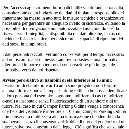
Per l’accesso agli strumenti informatici utilizzati durante la raccolta,
consultazione ed archiviazione dei dati, il titolare e responsabile del
trattamento ha messo in atto tutte le misure tecniche e organizzative
necessarie per garantire un adeguato livello di sicurezza, evitando la
possibilità di divulgazione non autorizzata ed assicurando così la
riservatezza, l’integrità, la disponibilità dei dati oltrechè, in caso di
incidente fisico o tecnico, per assicurare la capacità di ripristino dei
dati stessi in tempi brevi.
I dati personali raccolti, verranno conservati per il tempo necessario
a dare riscontro alle richieste. Laddove sussistesse una normativa
ulteriore ad imporre un tempo di conservazione più lungo, tale
normativa verrà da noi rispettata.
Avviso per/relativo ai bambini di etá inferiore ai 16 anni:
I visitatori di etá inferiore ai 16 anni sono pregati di non fornire
alcuna informazione a Camper Parking Odlina che possa identificare
la loro persona (ad esempio: cognome, indirizzo di casa o indirizzo
e-mail) a insaputa e senza l’autorizzazione di un genitore o di un
tutore. Nel caso in cui Camper Parking Odlina venga a conoscenza
che l’etá del visitatore é inferiore ai 16 anni, Camper Parking Odlina
non conserverá o utilizzerá alcuna informazione che identifichi la
sua persona senza il consenso verificabile di uno dei genitori o di un
tutore, salvo ove consentito dalla legge. Ció significa che senza tale